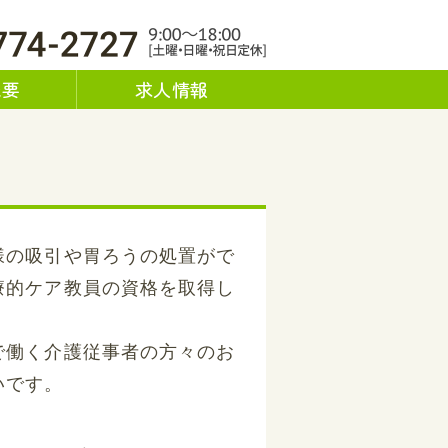
af - リーフ｜兵庫県川西市｜運営
概要
求人情報
様の吸引や胃ろうの処置がで
療的ケア教員の資格を取得し
で働く介護従事者の方々のお
いです。